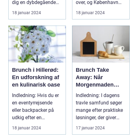
dig en dybdegående
over, og København
præsentation af den...
har ikke un...
18 januar 2024
18 januar 2024
Brunch i Hillerød:
Brunch Take
En udforskning af
Away: Når
en kulinarisk oase
Morgenmaden
Bliver Mobil
Indledning: Hvis du er
Indledning: I dagens
en eventyrrejsende
travle samfund søger
eller backpacker på
mange efter praktiske
udkig efter en
løsninger, der giver
uforglemmelig
dem mulighed fo...
18 januar 2024
17 januar 2024
gastronom...