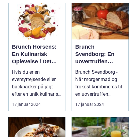
Brunch Horsens:
Brunch
En Kulinarisk
Svendborg: En
Oplevelse i Det
uovertruffen
Centrale Jylland
oplevelse for
Hvis du er en
Brunch Svendborg -
eventyrrejsende
eventyrrejsende eller
Når morgenmad og
og backpackere
backpacker på jagt
frokost kombineres til
efter en unik kulinarisk
en uovertruffen
oplevelse i Det Cent...
smagsoplevelse
17 januar 2024
17 januar 2024
Introduk...