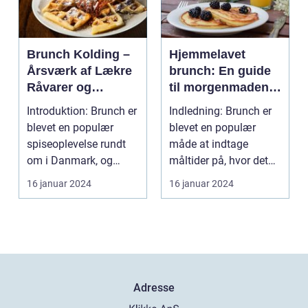
Brunch Kolding –
Hjemmelavet
Årsværk af Lækre
brunch: En guide
Råvarer og
til morgenmadens
Kokkerier
fornøjelse
Introduktion: Brunch er
Indledning: Brunch er
blevet en populær
blevet en populær
spiseoplevelse rundt
måde at indtage
om i Danmark, og
måltider på, hvor det
Kolding er ingen und...
bedste fra både
16 januar 2024
16 januar 2024
morgen...
Adresse