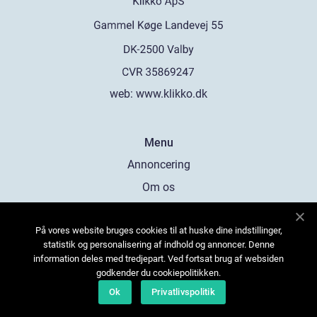
web:
www.klikko.dk
Menu
Annoncering
Om os
Cookies
På vores website bruges cookies til at huske dine indstillinger,
Kontakt os
statistik og personalisering af indhold og annoncer. Denne
Sitemap
information deles med tredjepart. Ved fortsat brug af websiden
godkender du cookiepolitikken.
Ok
Privatlivspolitik