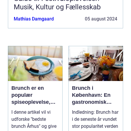
Musik, Kultur og Fællesskab
Mathias Damgaard
05 august 2024
Brunch er en
Brunch i
populær
København: En
spiseoplevelse,
gastronomisk
der kombinerer det
oplevelse til
I denne artikel vil vi
Indledning: Brunch har
bedste fra
eventyrrejsende
udforske "bedste
i de seneste år vundet
morgenmad og
og backpackere
brunch Århus" og give
stor popularitet verden
frokost i én måltid