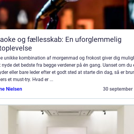
aoke og fællesskab: En uforglemmelig
toplevelse
e unikke kombination af morgenmad og frokost giver dig muli
t nyde det bedste fra begge verdener på én gang. Uanset om du 
yder eller bare leder efter et godt sted at starte din dag, så er bru
rs et must-try. Hvad er ...
ine Nielsen
30 september