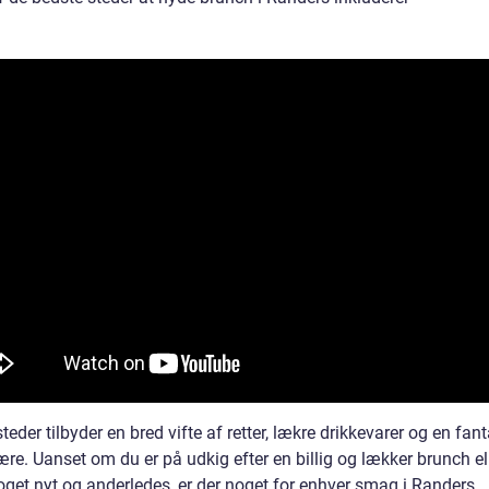
steder tilbyder en bred vifte af retter, lækre drikkevarer og en fan
e. Uanset om du er på udkig efter en billig og lækker brunch ell
oget nyt og anderledes, er der noget for enhver smag i Randers.