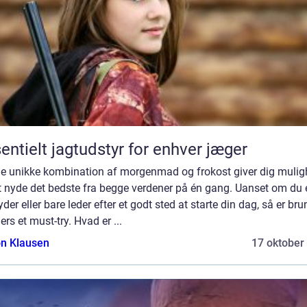
entielt jagtudstyr for enhver jæger
e unikke kombination af morgenmad og frokost giver dig muli
t nyde det bedste fra begge verdener på én gang. Uanset om du 
yder eller bare leder efter et godt sted at starte din dag, så er bru
rs et must-try. Hvad er ...
n Klausen
17 oktober