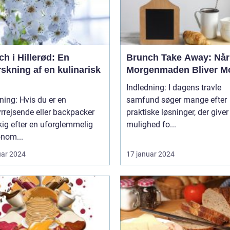
h i Hillerød: En
Brunch Take Away: Når
skning af en kulinarisk
Morgenmaden Bliver Mo
Indledning: I dagens travle
ning: Hvis du er en
samfund søger mange efter
rrejsende eller backpacker
praktiske løsninger, der give
ig efter en uforglemmelig
mulighed fo...
onom...
uar 2024
17 januar 2024