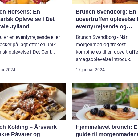
ch Horsens: En
Brunch Svendborg: En
arisk Oplevelse i Det
uovertruffen oplevelse 
ale Jylland
eventyrrejsende og
backpackere
u er en eventyrrejsende eller
Brunch Svendborg - Når
cker på jagt efter en unik
morgenmad og frokost
risk oplevelse i Det Cent...
kombineres til en uovertruff
smagsoplevelse Introduk...
uar 2024
17 januar 2024
ch Kolding – Årsværk
Hjemmelavet brunch: E
ækre Råvarer og
guide til morgenmaden