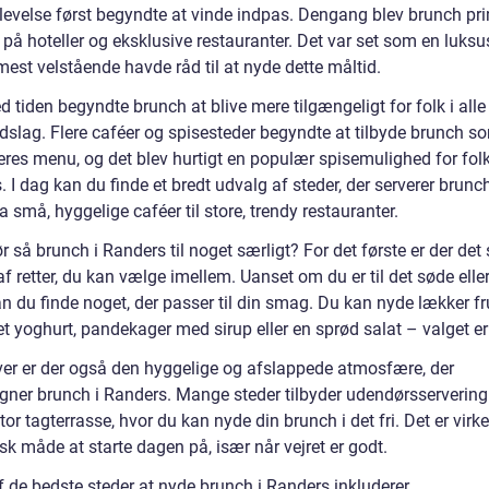
levelse først begyndte at vinde indpas. Dengang blev brunch pr
 på hoteller og eksklusive restauranter. Det var set som en luksu
est velstående havde råd til at nyde dette måltid.
tiden begyndte brunch at blive mere tilgængeligt for folk i alle
slag. Flere caféer og spisesteder begyndte at tilbyde brunch s
eres menu, og det blev hurtigt en populær spisemulighed for folk
 I dag kan du finde et bredt udvalg af steder, der serverer brunc
ra små, hyggelige caféer til store, trendy restauranter.
 så brunch i Randers til noget særligt? For det første er der det 
f retter, du kan vælge imellem. Uanset om du er til det søde eller
an du finde noget, der passer til din smag. Du kan nyde lækker fr
et yoghurt, pandekager med sirup eller en sprød salat – valget er 
er er der også den hyggelige og afslappede atmosfære, der
gner brunch i Randers. Mange steder tilbyder udendørsservering 
tor tagterrasse, hvor du kan nyde din brunch i det fri. Det er virke
sk måde at starte dagen på, især når vejret er godt.
f de bedste steder at nyde brunch i Randers inkluderer