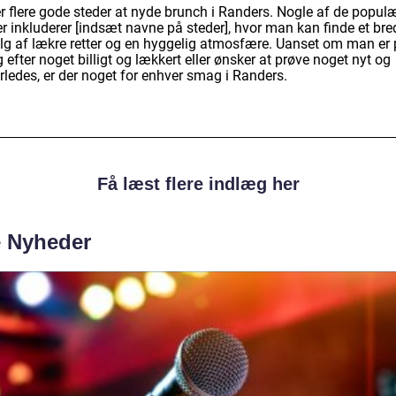
er flere gode steder at nyde brunch i Randers. Nogle af de popul
r inkluderer [indsæt navne på steder], hvor man kan finde et bre
lg af lækre retter og en hyggelig atmosfære. Uanset om man er
 efter noget billigt og lækkert eller ønsker at prøve noget nyt og
rledes, er der noget for enhver smag i Randers.
Få læst flere indlæg her
e Nyheder