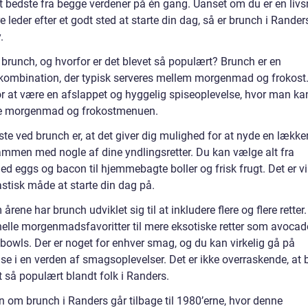
t bedste fra begge verdener på én gang. Uanset om du er en livs
re leder efter et godt sted at starte din dag, så er brunch i Rander
.
 brunch, og hvorfor er det blevet så populært? Brunch er en
kombination, der typisk serveres mellem morgenmad og frokost.
or at være en afslappet og hyggelig spiseoplevelse, hvor man k
e morgenmad og frokostmenuen.
te ved brunch er, at det giver dig mulighed for at nyde en lække
ammen med nogle af dine yndlingsretter. Du kan vælge alt fra
d eggs og bacon til hjemmebagte boller og frisk frugt. Det er vi
astisk måde at starte din dag på.
rene har brunch udviklet sig til at inkludere flere og flere retter.
onelle morgenmadsfavoritter til mere eksotiske retter som avocad
 bowls. Der er noget for enhver smag, og du kan virkelig gå på
se i en verden af smagsoplevelser. Det er ikke overraskende, at
t så populært blandt folk i Randers.
n om brunch i Randers går tilbage til 1980’erne, hvor denne