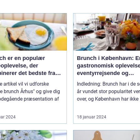
ch er en populær
Brunch i København: E
oplevelse, der
gastronomisk oplevelse 
inerer det bedste fra
eventyrrejsende og
enmad og frokost i én
backpackere
e artikel vil vi udforske
Indledning: Brunch har i de 
id
e brunch Århus" og give dig
år vundet stor popularitet ve
bdegående præsentation af
over, og København har ikke 
uar 2024
18 januar 2024