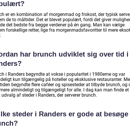
pulært?
ch er en kombination af morgenmad og frokost, der typisk serve
m de to måltider. Det er blevet populært, fordi det giver mulighe
yde det bedste fra begge verdener på én gang. Man kan vælge
m forskellige retter, lige fra morgenmadsfavoritter til mere ekso
.
rdan har brunch udviklet sig over tid i
nders?
ch i Randers begyndte at vokse i popularitet i 1980erne og var
deligt kun tilgængelig på hoteller og eksklusive restauranter. M
iden begyndte flere caféer og spisesteder at tilbyde brunch, og 
mere almindeligt og tilgængeligt for alle. I dag kan man finde et
 udvalg af steder i Randers, der serverer brunch.
lke steder i Randers er gode at besøge 
unch?