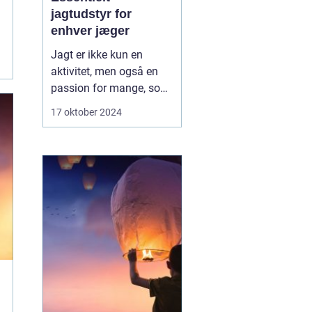
jagtudstyr for
enhver jæger
Jagt er ikke kun en
aktivitet, men også en
passion for mange, som
kræver det rette udstyr
17 oktober 2024
for at sikre en vellykket,
sikker og bæredygtig
oplevelse. Gennem tiden
har jagtudstyret udviklet
sig med teknologi og
innovation, hvilket giv...