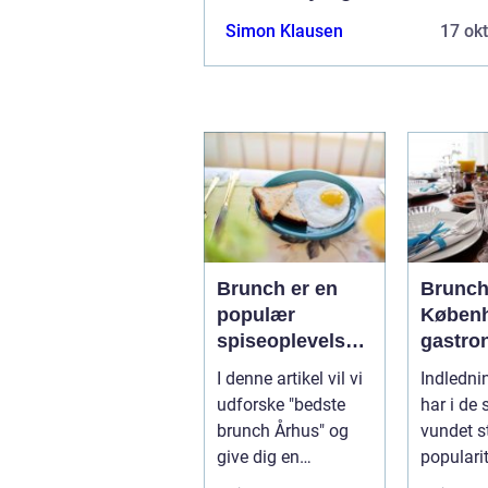
Simon Klausen
17 ok
Brunch er en
Brunch
populær
Københ
spiseoplevelse,
gastro
der kombinerer
oplevel
I denne artikel vil vi
Indledni
det bedste fra
eventy
udforske "bedste
har i de 
morgenmad og
og bac
brunch Århus" og
vundet s
frokost i én
give dig en
populari
måltid
dybdegående
over, og