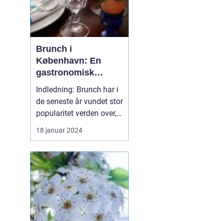
Brunch i
København: En
gastronomisk
oplevelse til
Indledning: Brunch har i
eventyrrejsende og
de seneste år vundet stor
backpackere
popularitet verden over,
og København har ikke
18 januar 2024
undladt at deltage i
denne madrevolution.
Med sin unikke
kombination af
morgenmad og frokost,
tilbyder brunch en
fantastisk mulighed for
at starte dagen...