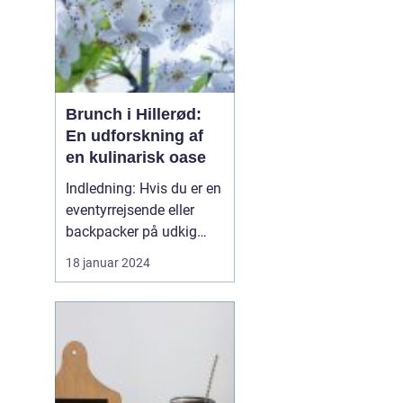
Brunch i Hillerød:
En udforskning af
en kulinarisk oase
Indledning: Hvis du er en
eventyrrejsende eller
backpacker på udkig
efter en uforglemmelig
18 januar 2024
gastronomisk oplevelse,
så er brunch i Hillerød et
must! Dette
charmerende byområde i
den smukke
Nordsjælland-region i