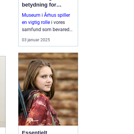
betydning for
samfundet
Museum i Århus spiller
en vigtig rolle
i vores
samfund som bevarede
skatte af kultur, historie
03 januar 2025
og natur. De fungerer
som formidlere af viden
og er brobyggere mellem
fortid...
Essentielt