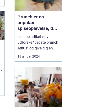
Brunch er en
populær
spiseoplevelse, der
kombinerer det
I denne artikel vil vi
bedste fra
udforske "bedste brunch
morgenmad og
Århus" og give dig en
frokost i én måltid
dybdegående
18 januar 2024
præsentation af denne
gastronomiske
r
oplevelse, der vil gøre
enhver eventyrrejsende
og backpacker ivrig efter
at udforske Århus'
brunchscene. "Bedste
brunch Århus" er et...