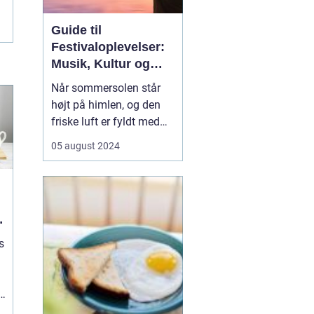
Guide til
Festivaloplevelser:
Musik, Kultur og
Fællesskab
Når sommersolen står
højt på himlen, og den
friske luft er fyldt med
forventningernes sus,
05 august 2024
ved vi, at festivaltiden er
over os. En festival er
ikke bare en begivenhed,
men en
sammensmeltning af
musik, kunst, kultur og
s
ikke mi...