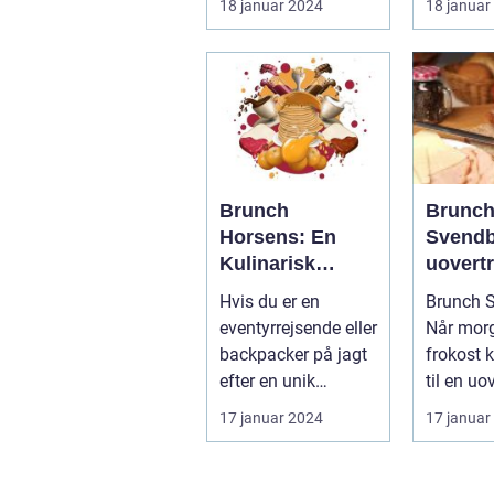
18 januar 2024
18 januar
præsentation af
har ikke 
den...
Brunch
Brunc
Horsens: En
Svendb
Kulinarisk
uovertr
Oplevelse i Det
oplevel
Hvis du er en
Brunch S
Centrale Jylland
eventy
eventyrrejsende eller
Når mor
og bac
backpacker på jagt
frokost 
efter en unik
til en uo
kulinarisk oplevelse
smagsop
17 januar 2024
17 januar
i Det Cent...
Introduk.