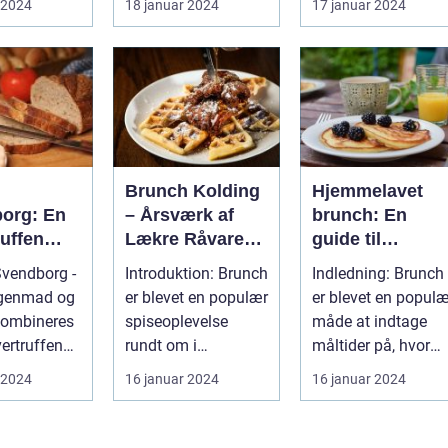
 2024
18 januar 2024
17 januar 2024
un...
uforglemmelig
mulighed fo...
gastronom...
h
Brunch Kolding
Hjemmelavet
org: En
– Årsværk af
brunch: En
uffen
Lækre Råvarer
guide til
se for
og Kokkerier
morgenmadens
vendborg -
Introduktion: Brunch
Indledning: Brunch
rrejsende
fornøjelse
genmad og
er blevet en populær
er blevet en populæ
kpackere
kombineres
spiseoplevelse
måde at indtage
vertruffen
rundt om i
måltider på, hvor
levelse
Danmark, og
det bedste fra både
 2024
16 januar 2024
16 januar 2024
..
Kolding er ingen
morgen...
und...