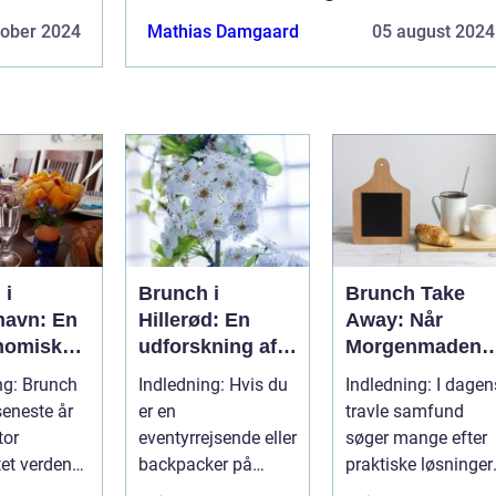
tober 2024
Mathias Damgaard
05 august 2024
 i
Brunch i
Brunch Take
avn: En
Hillerød: En
Away: Når
nomisk
udforskning af
Morgenmaden
se til
en kulinarisk
Bliver Mobil
ng: Brunch
Indledning: Hvis du
Indledning: I dagen
rrejsende
oase
seneste år
er en
travle samfund
kpackere
tor
eventyrrejsende eller
søger mange efter
tet verden
backpacker på
praktiske løsninger,
 København
udkig efter en
der giver dem