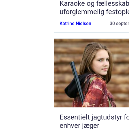
Karaoke og fællesskab
uforglemmelig festopl
Katrine Nielsen
30 septe
Essentielt jagtudstyr f
enhver jæger