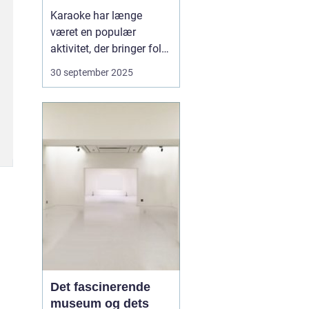
festoplevelse
Karaoke har længe
været en populær
aktivitet, der bringer folk
sammen gennem sang
30 september 2025
og musik. Det er ikke kun
et underholdende
indslag til festen, men
også en aktivitet, der kan
skabe minder og styrke
båndene mellem
venner...
Det fascinerende
museum og dets