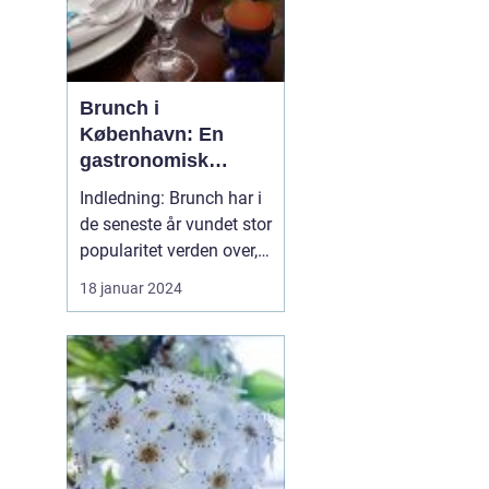
Brunch i
København: En
gastronomisk
oplevelse til
Indledning: Brunch har i
eventyrrejsende og
de seneste år vundet stor
backpackere
popularitet verden over,
og København har ikke
18 januar 2024
undladt at deltage i
denne madrevolution.
Med sin unikke
kombination af
morgenmad og frokost,
tilbyder brunch en
fantastisk mulighed for
at starte dagen...