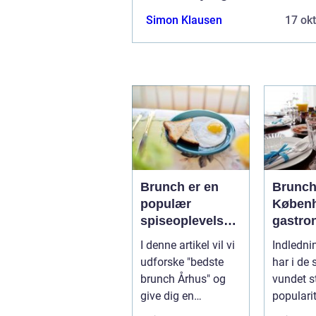
Simon Klausen
17 ok
Brunch er en
Brunch
populær
Københ
spiseoplevelse,
gastro
der kombinerer
oplevel
I denne artikel vil vi
Indledni
det bedste fra
eventy
udforske "bedste
har i de 
morgenmad og
og bac
brunch Århus" og
vundet s
frokost i én
give dig en
populari
måltid
dybdegående
over, og