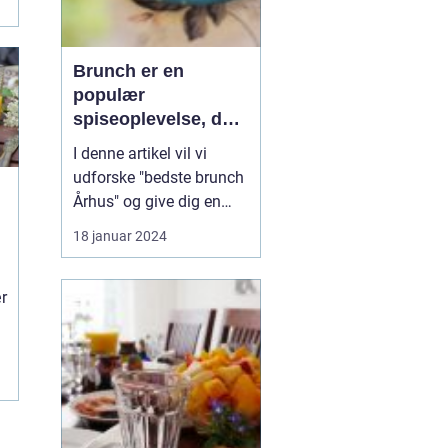
Brunch er en
populær
spiseoplevelse, der
kombinerer det
I denne artikel vil vi
bedste fra
udforske "bedste brunch
morgenmad og
Århus" og give dig en
frokost i én måltid
dybdegående
18 januar 2024
præsentation af denne
gastronomiske
r
oplevelse, der vil gøre
enhver eventyrrejsende
og backpacker ivrig efter
at udforske Århus'
brunchscene. "Bedste
brunch Århus" er et...