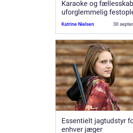
Karaoke og fællesskab
uforglemmelig festopl
Katrine Nielsen
30 septe
Essentielt jagtudstyr f
enhver jæger