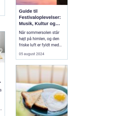
Guide til
Festivaloplevelser:
Musik, Kultur og
Fællesskab
Når sommersolen står
højt på himlen, og den
friske luft er fyldt med
forventningernes sus,
05 august 2024
ved vi, at festivaltiden er
over os. En festival er
ikke bare en begivenhed,
men en
sammensmeltning af
musik, kunst, kultur og
s
ikke mi...