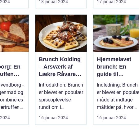
 2024
18 januar 2024
17 januar 2024
un...
uforglemmelig
mulighed fo...
gastronom...
h
Brunch Kolding
Hjemmelavet
org: En
– Årsværk af
brunch: En
uffen
Lækre Råvarer
guide til
se for
og Kokkerier
morgenmadens
vendborg -
Introduktion: Brunch
Indledning: Brunch
rrejsende
fornøjelse
genmad og
er blevet en populær
er blevet en populæ
kpackere
kombineres
spiseoplevelse
måde at indtage
vertruffen
rundt om i
måltider på, hvor
levelse
Danmark, og
det bedste fra både
 2024
16 januar 2024
16 januar 2024
..
Kolding er ingen
morgen...
und...