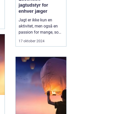
jagtudstyr for
enhver jæger
Jagt er ikke kun en
aktivitet, men også en
passion for mange, som
kræver det rette udstyr
17 oktober 2024
for at sikre en vellykket,
sikker og bæredygtig
oplevelse. Gennem tiden
har jagtudstyret udviklet
sig med teknologi og
innovation, hvilket giv...