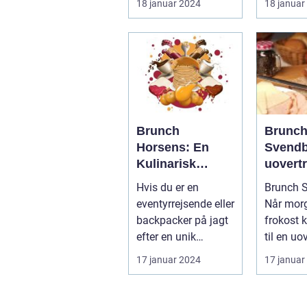
18 januar 2024
18 januar
præsentation af
har ikke 
den...
Brunch
Brunc
Horsens: En
Svendb
Kulinarisk
uovertr
Oplevelse i Det
oplevel
Hvis du er en
Brunch S
Centrale Jylland
eventy
eventyrrejsende eller
Når mor
og bac
backpacker på jagt
frokost 
efter en unik
til en uo
kulinarisk oplevelse
smagsop
17 januar 2024
17 januar
i Det Cent...
Introduk.