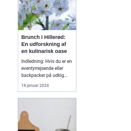
Brunch i Hillerød:
En udforskning af
en kulinarisk oase
Indledning: Hvis du er en
eventyrrejsende eller
backpacker på udkig
efter en uforglemmelig
18 januar 2024
gastronomisk oplevelse,
så er brunch i Hillerød et
must! Dette
charmerende byområde i
den smukke
Nordsjælland-region i