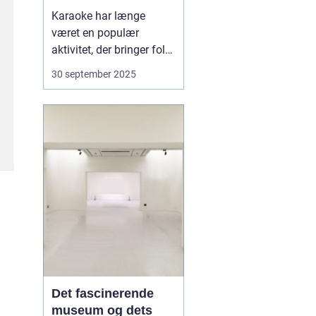
festoplevelse
Karaoke har længe
været en populær
aktivitet, der bringer folk
sammen gennem sang
30 september 2025
og musik. Det er ikke kun
et underholdende
indslag til festen, men
også en aktivitet, der kan
skabe minder og styrke
båndene mellem
venner...
Det fascinerende
museum og dets