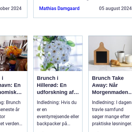
tober 2024
Mathias Damgaard
05 august 2024
 i
Brunch i
Brunch Take
avn: En
Hillerød: En
Away: Når
nomisk
udforskning af
Morgenmaden
se til
en kulinarisk
Bliver Mobil
ng: Brunch
Indledning: Hvis du
Indledning: I dagen
rrejsende
oase
seneste år
er en
travle samfund
kpackere
tor
eventyrrejsende eller
søger mange efter
tet verden
backpacker på
praktiske løsninger,
 København
udkig efter en
der giver dem