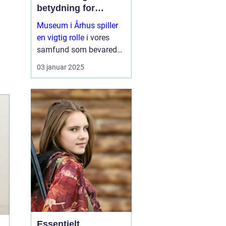
betydning for
samfundet
Museum i Århus spiller
en vigtig rolle
i vores
samfund som bevarede
skatte af kultur, historie
03 januar 2025
og natur. De fungerer
som formidlere af viden
og er brobyggere mellem
fortid...
Essentielt