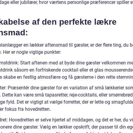
age eller jubilæer, hvor værtens personlige præferencer spiller e
kabelse af den perfekte lækre
ensmad:
lanlægger en lækker aftensmad til gæster, er der flere ting, du b
. Her er nogle vigtige punkter:
mstdrink: Start aftenen med at byde dine gæster velkommen m
tdrink såsom en forfriskende cocktail eller et glas mousserende 
ks skabe en festlig atmosfære og få gæsterne i den rette stemnin
tter: Præsentér dine gæster for en variation af små lækkerier so
r. Dette kan være små tapasretter, reje-cocktails, eller smørrebrø
ige fyld. Det er vigtigt at vælge forretter, der er lette og smagfuld
er fokus fra hovedretten.
et: Hovedretten er selve hjertet af middagen, og det er her, du vi
nere dine gæster. Vælg en lækker opskrift, der passer til din eg