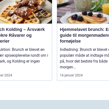
ch Kolding – Årsværk
Hjemmelavet brunch: E
ækre Råvarer og
guide til morgenmaden
erier
fornøjelse
uktion: Brunch er blevet en
Indledning: Brunch er blevet
r spiseoplevelse rundt om i
populær måde at indtage må
rk, og Kolding er ingen
på, hvor det bedste fra både
morgen...
uar 2024
16 januar 2024