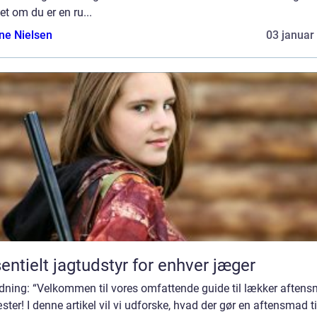
t om du er en ru...
ine Nielsen
03 januar
entielt jagtudstyr for enhver jæger
edning: “Velkommen til vores omfattende guide til lækker aften
æster! I denne artikel vil vi udforske, hvad der gør en aftensmad ti