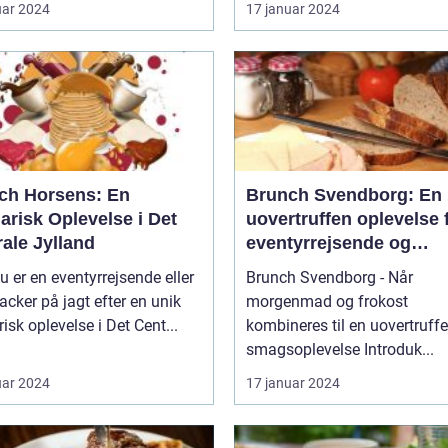
uar 2024
17 januar 2024
ch Horsens: En
Brunch Svendborg: En
arisk Oplevelse i Det
uovertruffen oplevelse 
ale Jylland
eventyrrejsende og
backpackere
u er en eventyrrejsende eller
Brunch Svendborg - Når
cker på jagt efter en unik
morgenmad og frokost
risk oplevelse i Det Cent...
kombineres til en uovertruff
smagsoplevelse Introduk...
uar 2024
17 januar 2024