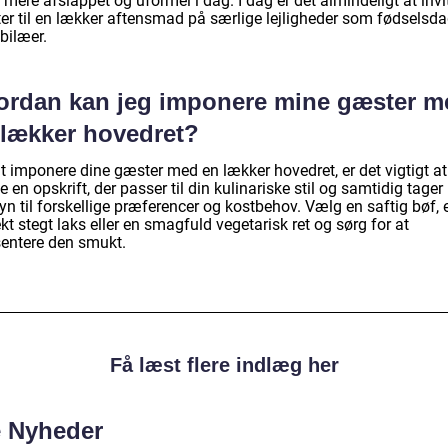
mere afslappet og uformel i dag. I dag er det almindeligt at invi
er til en lækker aftensmad på særlige lejligheder som fødselsd
bilæer.
ordan kan jeg imponere mine gæster m
 lækker hovedret?
t imponere dine gæster med en lækker hovedret, er det vigtigt at
 en opskrift, der passer til din kulinariske stil og samtidig tager
n til forskellige præferencer og kostbehov. Vælg en saftig bøf, 
kt stegt laks eller en smagfuld vegetarisk ret og sørg for at
entere den smukt.
Få læst flere indlæg her
e Nyheder