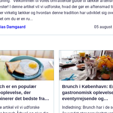
edning: “Velkommen til vores omfattende guide til lækker aften
æster! I denne artikel vil vi udforske, hvad der gør en aftensmad ti
r virkelig lækker og hvordan denne tradition har udviklet sig ove
t om du er en ru...
ias Damgaard
05 august
ch er en populær
Brunch i København: E
oplevelse, der
gastronomisk oplevelse 
inerer det bedste fra
eventyrrejsende og
enmad og frokost i én
backpackere
e artikel vil vi udforske
Indledning: Brunch har i de 
id