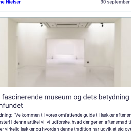
ine Nielsen
30 september
 fascinerende museum og dets betydning 
mfundet
edning: “Velkommen til vores omfattende guide til lækker aften
æster! I denne artikel vil vi udforske, hvad der gør en aftensmad ti
r virkelig lækker og hvordan denne tradition har udviklet sig ove