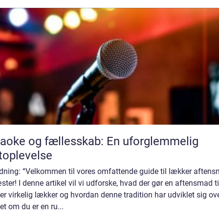
aoke og fællesskab: En uforglemmelig
toplevelse
edning: “Velkommen til vores omfattende guide til lækker aften
æster! I denne artikel vil vi udforske, hvad der gør en aftensmad ti
r virkelig lækker og hvordan denne tradition har udviklet sig ove
t om du er en ru...