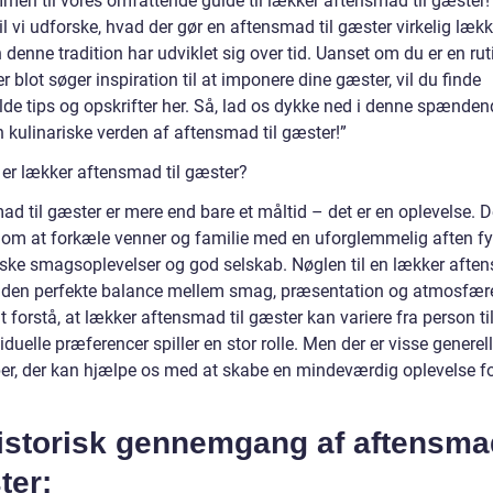
men til vores omfattende guide til lækker aftensmad til gæster!
vil vi udforske, hvad der gør en aftensmad til gæster virkelig læk
denne tradition har udviklet sig over tid. Uanset om du er en rut
er blot søger inspiration til at imponere dine gæster, vil du finde
lde tips og opskrifter her. Så, lad os dykke ned i denne spænden
n kulinariske verden af aftensmad til gæster!”
 er lækker aftensmad til gæster?
d til gæster er mere end bare et måltid – det er en oplevelse. D
 om at forkæle venner og familie med en uforglemmelig aften f
iske smagsoplevelser og god selskab. Nøglen til en lækker afte
e den perfekte balance mellem smag, præsentation og atmosfære
at forstå, at lækker aftensmad til gæster kan variere fra person ti
iduelle præferencer spiller en stor rolle. Men der er visse generel
per, der kan hjælpe os med at skabe en mindeværdig oplevelse fo
istorisk gennemgang af aftensmad
ter: