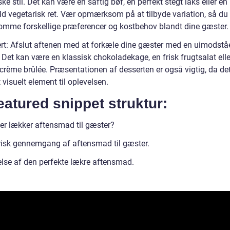
ske stil. Det kan være en saftig bøf, en perfekt stegt laks eller en
d vegetarisk ret. Vær opmærksom på at tilbyde variation, så du
mme forskellige præferencer og kostbehov blandt dine gæster.
rt: Afslut aftenen med at forkæle dine gæster med en uimodstå
 Det kan være en klassisk chokoladekage, en frisk frugtsalat elle
crème brûlée. Præsentationen af desserten er også vigtig, da det
et visuelt element til oplevelsen.
eatured snippet struktur:
er lækker aftensmad til gæster?
risk gennemgang af aftensmad til gæster.
lse af den perfekte lækre aftensmad.