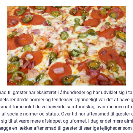
d til gæster har eksisteret i århundreder og har udviklet sig i t
ets ændrede normer og tendenser. Oprindeligt var det at have 
ensmad forbeholdt de velhavende samfundslag, hvor menuen ofte
 af sociale normer og status. Over tid har aftensmad til gæster 
 sig til at være mere afslappet og uformel. I dag er det mere alm
lægge en lækker aftensmad til gæster til særlige lejligheder som