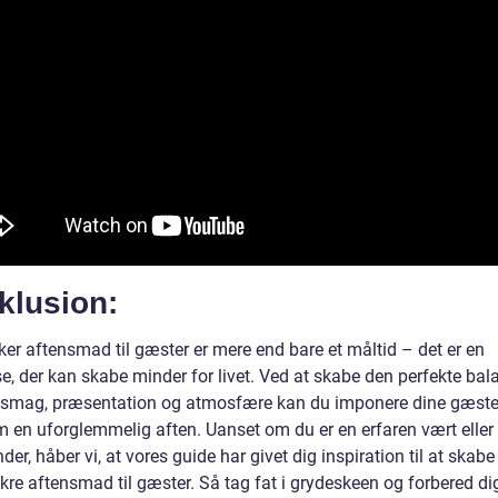
klusion:
ker aftensmad til gæster er mere end bare et måltid – det er en
e, der kan skabe minder for livet. Ved at skabe den perfekte bal
smag, præsentation og atmosfære kan du imponere dine gæste
m en uforglemmelig aften. Uanset om du er en erfaren vært eller
er, håber vi, at vores guide har givet dig inspiration til at skabe
kre aftensmad til gæster. Så tag fat i grydeskeen og forbered di