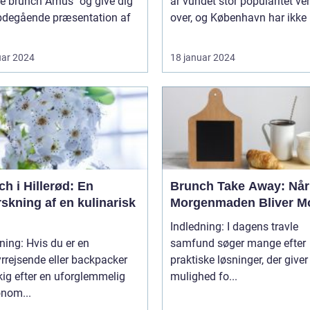
e brunch Århus" og give dig
år vundet stor popularitet ve
bdegående præsentation af
over, og København har ikke 
uar 2024
18 januar 2024
h i Hillerød: En
Brunch Take Away: Når
skning af en kulinarisk
Morgenmaden Bliver Mo
Indledning: I dagens travle
ning: Hvis du er en
samfund søger mange efter
rrejsende eller backpacker
praktiske løsninger, der give
ig efter en uforglemmelig
mulighed fo...
onom...