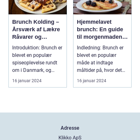
Brunch Kolding –
Hjemmelavet
Årsværk af Lækre
brunch: En guide
Råvarer og
til morgenmadens
Kokkerier
fornøjelse
Introduktion: Brunch er
Indledning: Brunch er
blevet en populær
blevet en populær
spiseoplevelse rundt
måde at indtage
om i Danmark, og
måltider på, hvor det
Kolding er ingen und...
bedste fra både
16 januar 2024
16 januar 2024
morgen...
Adresse