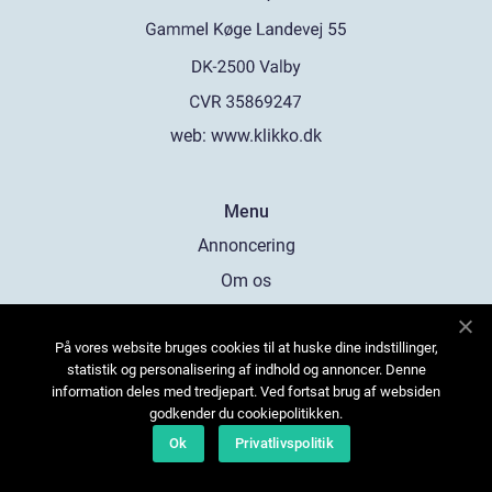
web:
www.klikko.dk
Menu
Annoncering
Om os
Cookies
På vores website bruges cookies til at huske dine indstillinger,
Kontakt os
statistik og personalisering af indhold og annoncer. Denne
Sitemap
information deles med tredjepart. Ved fortsat brug af websiden
godkender du cookiepolitikken.
Ok
Privatlivspolitik