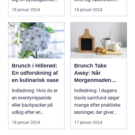
præsentation af den...
har ikke un...
18 januar 2024
18 januar 2024
Brunch i Hillerød:
Brunch Take
En udforskning af
Away: Når
en kulinarisk oase
Morgenmaden
Bliver Mobil
Indledning: Hvis du er
Indledning: I dagens
en eventyrrejsende
travle samfund søger
eller backpacker på
mange efter praktiske
udkig efter en
løsninger, der giver
uforglemmelig
dem mulighed fo...
18 januar 2024
17 januar 2024
gastronom...