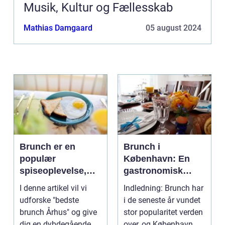
Musik, Kultur og Fællesskab
Mathias Damgaard
05 august 2024
Brunch er en
Brunch i
populær
København: En
spiseoplevelse,
gastronomisk
der kombinerer det
oplevelse til
I denne artikel vil vi
Indledning: Brunch har
bedste fra
eventyrrejsende
udforske "bedste
i de seneste år vundet
morgenmad og
og backpackere
brunch Århus" og give
stor popularitet verden
frokost i én måltid
dig en dybdegående
over, og København