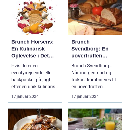
Brunch Horsens:
Brunch
En Kulinarisk
Svendborg: En
Oplevelse i Det
uovertruffen
Centrale Jylland
oplevelse for
Hvis du er en
Brunch Svendborg -
eventyrrejsende
eventyrrejsende eller
Når morgenmad og
og backpackere
backpacker på jagt
frokost kombineres til
efter en unik kulinarisk
en uovertruffen
oplevelse i Det Cent...
smagsoplevelse
17 januar 2024
17 januar 2024
Introduk...