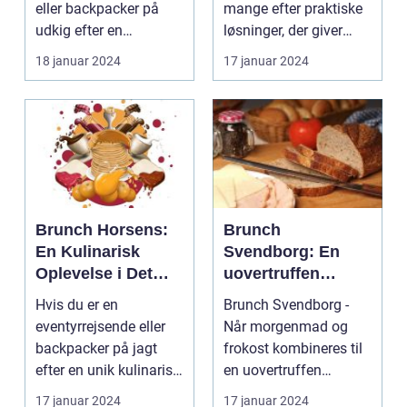
eller backpacker på
mange efter praktiske
udkig efter en
løsninger, der giver
uforglemmelig
dem mulighed fo...
18 januar 2024
17 januar 2024
gastronom...
Brunch Horsens:
Brunch
En Kulinarisk
Svendborg: En
Oplevelse i Det
uovertruffen
Centrale Jylland
oplevelse for
Hvis du er en
Brunch Svendborg -
eventyrrejsende
eventyrrejsende eller
Når morgenmad og
og backpackere
backpacker på jagt
frokost kombineres til
efter en unik kulinarisk
en uovertruffen
oplevelse i Det Cent...
smagsoplevelse
17 januar 2024
17 januar 2024