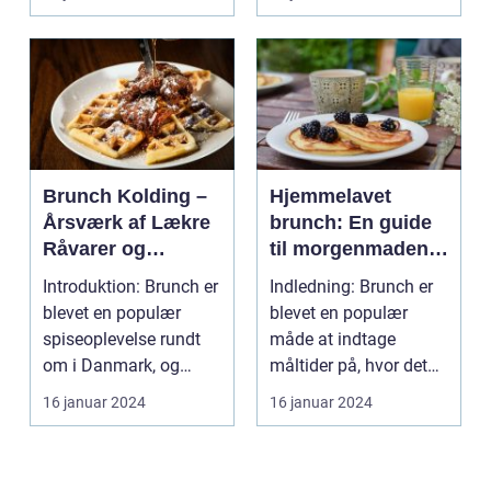
Introduk...
Brunch Kolding –
Hjemmelavet
Årsværk af Lækre
brunch: En guide
Råvarer og
til morgenmadens
Kokkerier
fornøjelse
Introduktion: Brunch er
Indledning: Brunch er
blevet en populær
blevet en populær
spiseoplevelse rundt
måde at indtage
om i Danmark, og
måltider på, hvor det
Kolding er ingen und...
bedste fra både
16 januar 2024
16 januar 2024
morgen...