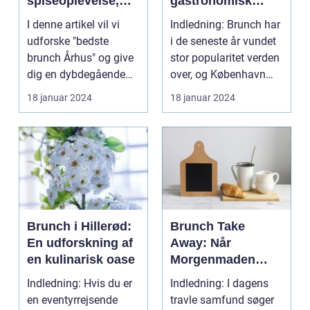
spiseoplevelse,
gastronomisk
der kombinerer det
oplevelse til
I denne artikel vil vi
Indledning: Brunch har
bedste fra
eventyrrejsende
udforske "bedste
i de seneste år vundet
morgenmad og
og backpackere
brunch Århus" og give
stor popularitet verden
frokost i én måltid
dig en dybdegående
over, og København
præsentation af den...
har ikke un...
18 januar 2024
18 januar 2024
Brunch i Hillerød:
Brunch Take
En udforskning af
Away: Når
en kulinarisk oase
Morgenmaden
Bliver Mobil
Indledning: Hvis du er
Indledning: I dagens
en eventyrrejsende
travle samfund søger