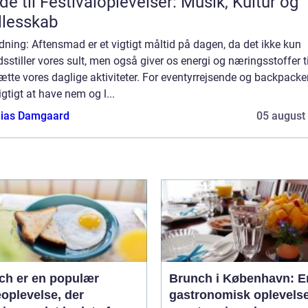
de til Festivaloplevelser: Musik, Kultur og
lesskab
dning: Aftensmad er et vigtigt måltid på dagen, da det ikke kun
edsstiller vores sult, men også giver os energi og næringsstoffer ti
ætte vores daglige aktiviteter. For eventyrrejsende og backpacke
igtigt at have nem og l...
ias Damgaard
05 august
ch er en populær
Brunch i København: E
oplevelse, der
gastronomisk oplevelse 