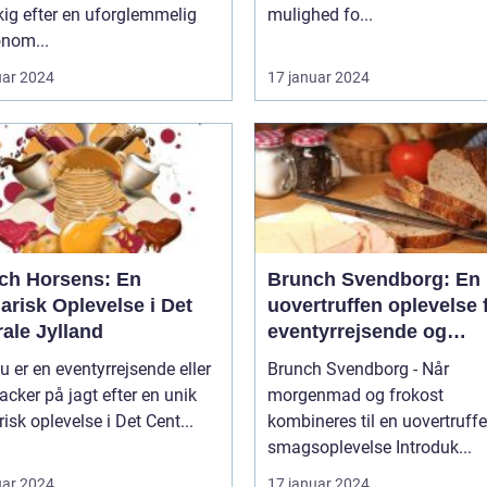
ig efter en uforglemmelig
mulighed fo...
onom...
uar 2024
17 januar 2024
ch Horsens: En
Brunch Svendborg: En
arisk Oplevelse i Det
uovertruffen oplevelse 
ale Jylland
eventyrrejsende og
backpackere
u er en eventyrrejsende eller
Brunch Svendborg - Når
cker på jagt efter en unik
morgenmad og frokost
risk oplevelse i Det Cent...
kombineres til en uovertruff
smagsoplevelse Introduk...
uar 2024
17 januar 2024