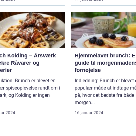
ch Kolding – Årsværk
Hjemmelavet brunch: E
ækre Råvarer og
guide til morgenmaden
erier
fornøjelse
uktion: Brunch er blevet en
Indledning: Brunch er blevet
r spiseoplevelse rundt om i
populær måde at indtage må
rk, og Kolding er ingen
på, hvor det bedste fra både
morgen...
uar 2024
16 januar 2024