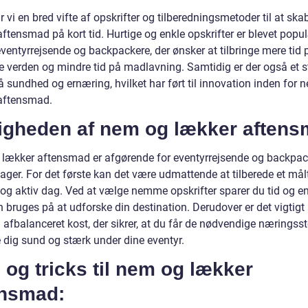
r vi en bred vifte af opskrifter og tilberedningsmetoder til at ska
ftensmad på kort tid. Hurtige og enkle opskrifter er blevet popu
ventyrrejsende og backpackere, der ønsker at tilbringe mere tid 
e verden og mindre tid på madlavning. Samtidig er der også et 
 sundhed og ernæring, hvilket har ført til innovation inden for 
aftensmad.
tigheden af nem og lækker aftens
lækker aftensmad er afgørende for eventyrrejsende og backpac
sager. For det første kan det være udmattende at tilberede et målt
 og aktiv dag. Ved at vælge nemme opskrifter sparer du tid og en
bruges på at udforske din destination. Derudover er det vigtigt 
afbalanceret kost, der sikrer, at du får de nødvendige næringssto
e dig sund og stærk under dine eventyr.
 og tricks til nem og lækker
ensmad: