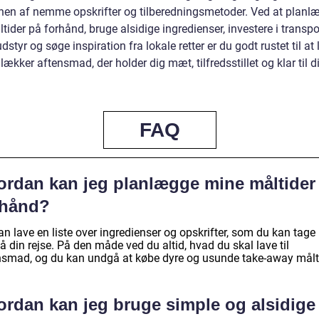
onen af nemme opskrifter og tilberedningsmetoder. Ved at planl
tider på forhånd, bruge alsidige ingredienser, investere i transpo
styr og søge inspiration fra lokale retter er du godt rustet til at 
ækker aftensmad, der holder dig mæt, tilfredsstillet og klar til d
FAQ
ordan kan jeg planlægge mine måltider
rhånd?
an lave en liste over ingredienser og opskrifter, som du kan tag
å din rejse. På den måde ved du altid, hvad du skal lave til
nsmad, og du kan undgå at købe dyre og usunde take-away målti
ordan kan jeg bruge simple og alsidige