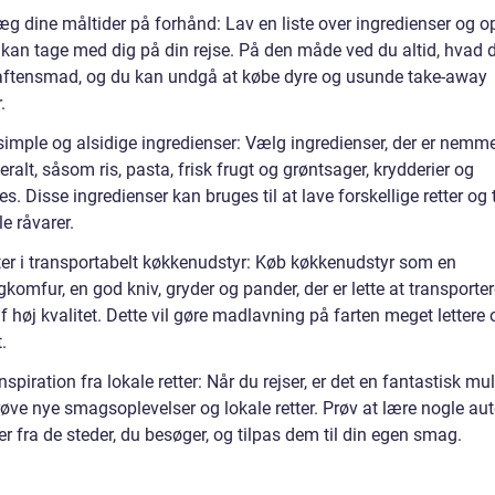
g dine måltider på forhånd: Lav en liste over ingredienser og ops
kan tage med dig på din rejse. På den måde ved du altid, hvad 
l aftensmad, og du kan undgå at købe dyre og usunde take-away
.
simple og alsidige ingredienser: Vælg ingredienser, der er nemme
eralt, såsom ris, pasta, frisk frugt og grøntsager, krydderier og
s. Disse ingredienser kan bruges til at lave forskellige retter og 
le råvarer.
ter i transportabelt køkkenudstyr: Køb køkkenudstyr som en
omfur, en god kniv, gryder og pander, der er lette at transporte
f høj kvalitet. Dette vil gøre madlavning på farten meget lettere
.
nspiration fra lokale retter: Når du rejser, er det en fantastisk mu
røve nye smagsoplevelser og lokale retter. Prøv at lære nogle au
er fra de steder, du besøger, og tilpas dem til din egen smag.