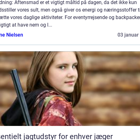
dning: Aftensmad er et vigtigt måltid på dagen, da det ikke kun
edsstiller vores sult, men også giver os energi og næringsstoffer ti
ætte vores daglige aktiviteter. For eventyrrejsende og backpacke
igtigt at have nem og l...
ine Nielsen
03 januar
entielt jagtudstyr for enhver jæger