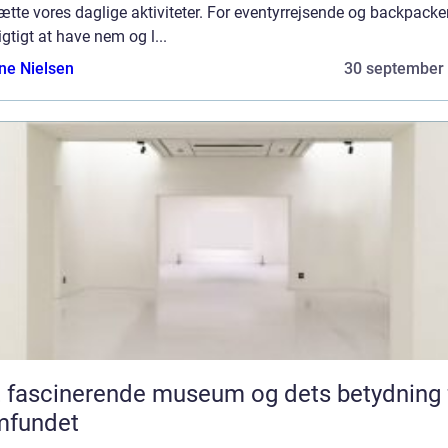
ætte vores daglige aktiviteter. For eventyrrejsende og backpacke
igtigt at have nem og l...
ine Nielsen
30 september
 fascinerende museum og dets betydning 
mfundet