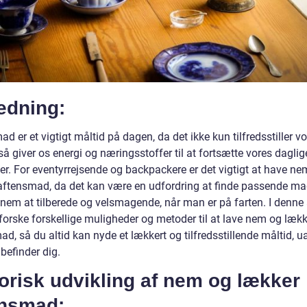
edning:
d er et vigtigt måltid på dagen, da det ikke kun tilfredsstiller vo
 giver os energi og næringsstoffer til at fortsætte vores daglig
ter. For eventyrrejsende og backpackere er det vigtigt at have n
aftensmad, da det kan være en udfordring at finde passende ma
nem at tilberede og velsmagende, når man er på farten. I denne a
dforske forskellige muligheder og metoder til at lave nem og læk
d, så du altid kan nyde et lækkert og tilfredsstillende måltid, u
befinder dig.
orisk udvikling af nem og lækker
ensmad: