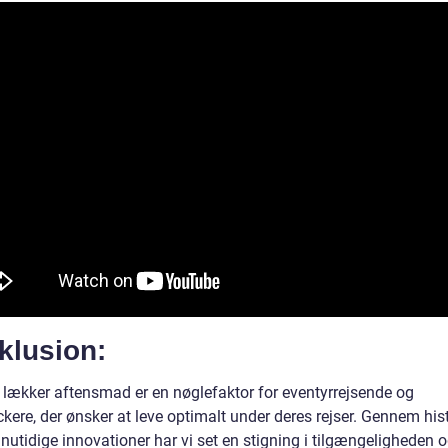
klusion:
lækker aftensmad er en nøglefaktor for eventyrrejsende og
kere, der ønsker at leve optimalt under deres rejser. Gennem his
nutidige innovationer har vi set en stigning i tilgængeligheden 