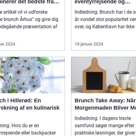
inerer det bedste fra
eventyrrejsende og
enmad og frokost i én
backpackere
e artikel vil vi udforske
Indledning: Brunch har i de 
id
e brunch Århus" og give dig
år vundet stor popularitet ve
bdegående præsentation af
over, og København har ikke 
uar 2024
18 januar 2024
h i Hillerød: En
Brunch Take Away: Når
skning af en kulinarisk
Morgenmaden Bliver Mo
Indledning: I dagens travle
ning: Hvis du er en
samfund søger mange efter
rrejsende eller backpacker
praktiske løsninger, der give