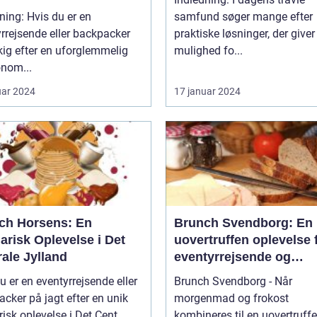
ning: Hvis du er en
samfund søger mange efter
rrejsende eller backpacker
praktiske løsninger, der give
ig efter en uforglemmelig
mulighed fo...
onom...
uar 2024
17 januar 2024
ch Horsens: En
Brunch Svendborg: En
arisk Oplevelse i Det
uovertruffen oplevelse 
ale Jylland
eventyrrejsende og
backpackere
u er en eventyrrejsende eller
Brunch Svendborg - Når
cker på jagt efter en unik
morgenmad og frokost
risk oplevelse i Det Cent...
kombineres til en uovertruff