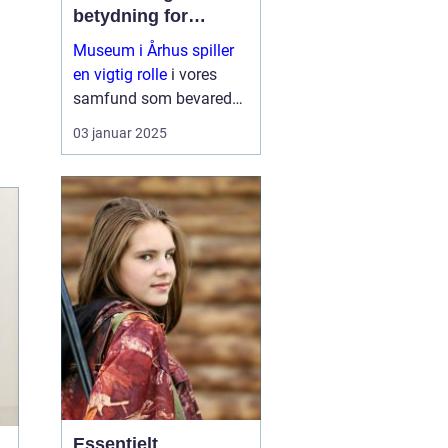
betydning for
samfundet
Museum i Århus spiller
en vigtig rolle
i vores
samfund som bevarede
skatte af kultur, historie
03 januar 2025
og natur. De fungerer
som formidlere af viden
og er brobyggere mellem
fortid...
Essentielt