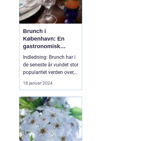
Brunch i
København: En
gastronomisk
oplevelse til
Indledning: Brunch har i
eventyrrejsende og
de seneste år vundet stor
backpackere
popularitet verden over,
og København har ikke
18 januar 2024
undladt at deltage i
denne madrevolution.
Med sin unikke
kombination af
morgenmad og frokost,
tilbyder brunch en
fantastisk mulighed for
at starte dagen...