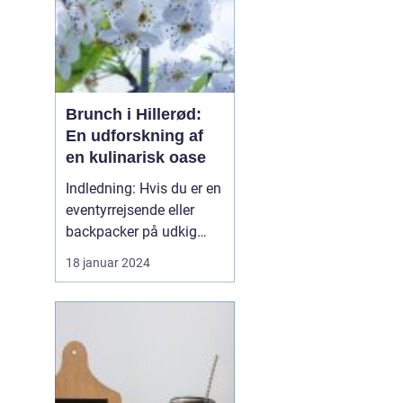
Brunch i Hillerød:
En udforskning af
en kulinarisk oase
Indledning: Hvis du er en
eventyrrejsende eller
backpacker på udkig
efter en uforglemmelig
18 januar 2024
gastronomisk oplevelse,
så er brunch i Hillerød et
must! Dette
charmerende byområde i
den smukke
Nordsjælland-region i