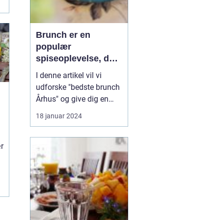
Brunch er en
populær
spiseoplevelse, der
kombinerer det
I denne artikel vil vi
bedste fra
udforske "bedste brunch
morgenmad og
Århus" og give dig en
frokost i én måltid
dybdegående
18 januar 2024
præsentation af denne
gastronomiske
r
oplevelse, der vil gøre
enhver eventyrrejsende
og backpacker ivrig efter
at udforske Århus'
brunchscene. "Bedste
brunch Århus" er et...