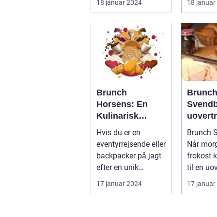
18 januar 2024
18 januar
præsentation af
har ikke 
den...
Brunch
Brunc
Horsens: En
Svendb
Kulinarisk
uovertr
Oplevelse i Det
oplevel
Hvis du er en
Brunch S
Centrale Jylland
eventy
eventyrrejsende eller
Når mor
og bac
backpacker på jagt
frokost 
efter en unik
til en uo
kulinarisk oplevelse
smagsop
17 januar 2024
17 januar
i Det Cent...
Introduk.