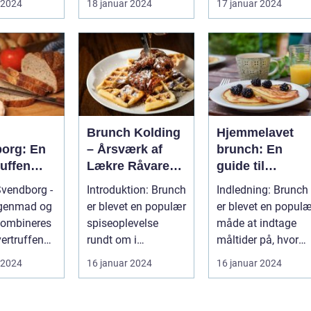
 2024
18 januar 2024
17 januar 2024
un...
uforglemmelig
mulighed fo...
gastronom...
h
Brunch Kolding
Hjemmelavet
org: En
– Årsværk af
brunch: En
uffen
Lækre Råvarer
guide til
se for
og Kokkerier
morgenmadens
vendborg -
Introduktion: Brunch
Indledning: Brunch
rrejsende
fornøjelse
genmad og
er blevet en populær
er blevet en populæ
kpackere
kombineres
spiseoplevelse
måde at indtage
vertruffen
rundt om i
måltider på, hvor
levelse
Danmark, og
det bedste fra både
 2024
16 januar 2024
16 januar 2024
..
Kolding er ingen
morgen...
und...