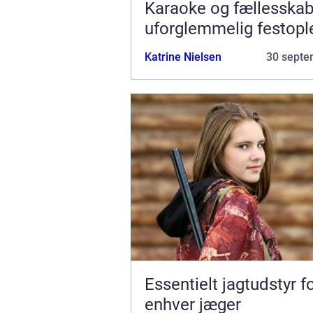
Karaoke og fællesskab
uforglemmelig festopl
Katrine Nielsen
30 septe
Essentielt jagtudstyr f
enhver jæger