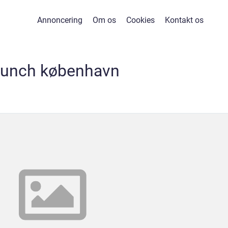
Annoncering
Om os
Cookies
Kontakt os
runch københavn