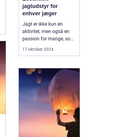
jagtudstyr for
enhver jæger
Jagt er ikke kun en
aktivitet, men også en
passion for mange, som
kræver det rette udstyr
17 oktober 2024
for at sikre en vellykket,
sikker og bæredygtig
oplevelse. Gennem tiden
har jagtudstyret udviklet
sig med teknologi og
innovation, hvilket giv...