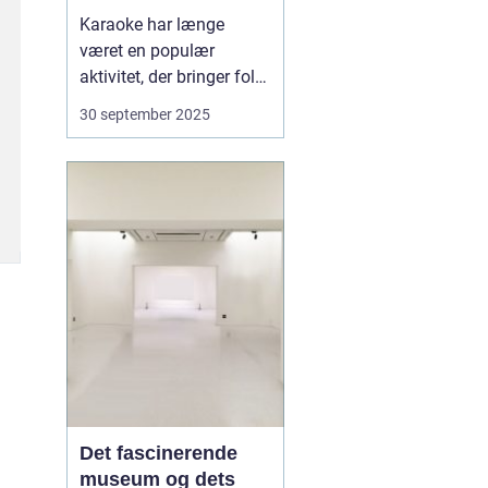
festoplevelse
Karaoke har længe
været en populær
aktivitet, der bringer folk
sammen gennem sang
30 september 2025
og musik. Det er ikke kun
et underholdende
indslag til festen, men
også en aktivitet, der kan
skabe minder og styrke
båndene mellem
venner...
Det fascinerende
museum og dets