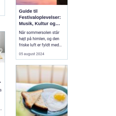
Guide til
Festivaloplevelser:
Musik, Kultur og
Fællesskab
Når sommersolen står
højt på himlen, og den
friske luft er fyldt med
forventningernes sus,
05 august 2024
ved vi, at festivaltiden er
over os. En festival er
ikke bare en begivenhed,
men en
sammensmeltning af
musik, kunst, kultur og
s
ikke mi...