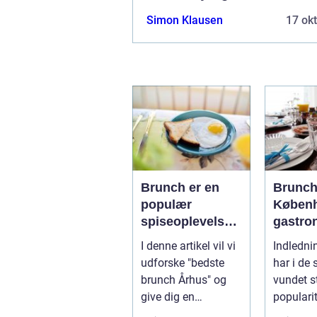
Simon Klausen
17 ok
Brunch er en
Brunch
populær
Københ
spiseoplevelse,
gastro
der kombinerer
oplevel
I denne artikel vil vi
Indledni
det bedste fra
eventy
udforske "bedste
har i de 
morgenmad og
og bac
brunch Århus" og
vundet s
frokost i én
give dig en
populari
måltid
dybdegående
over, og