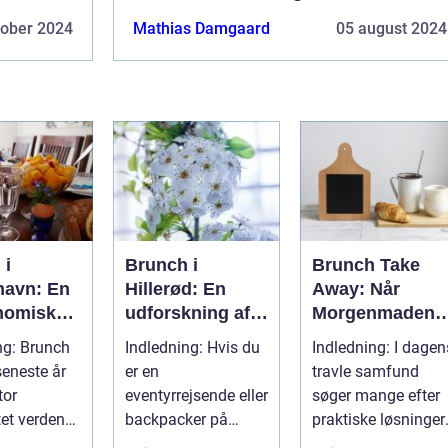
tober 2024
Mathias Damgaard
05 august 2024
 i
Brunch i
Brunch Take
avn: En
Hillerød: En
Away: Når
nomisk
udforskning af
Morgenmaden
se til
en kulinarisk
Bliver Mobil
ng: Brunch
Indledning: Hvis du
Indledning: I dagen
rrejsende
oase
seneste år
er en
travle samfund
kpackere
tor
eventyrrejsende eller
søger mange efter
tet verden
backpacker på
praktiske løsninger,
 København
udkig efter en
der giver dem