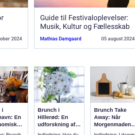
or
Guide til Festivaloplevelser:
Musik, Kultur og Fællesskab
tober 2024
Mathias Damgaard
05 august 2024
 i
Brunch i
Brunch Take
avn: En
Hillerød: En
Away: Når
nomisk
udforskning af
Morgenmaden
se til
en kulinarisk
Bliver Mobil
ng: Brunch
Indledning: Hvis du
Indledning: I dagen