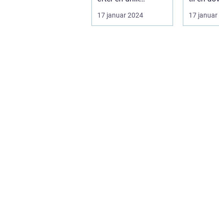
kulinarisk oplevelse
smagsop
17 januar 2024
17 januar
i Det Cent...
Introduk.