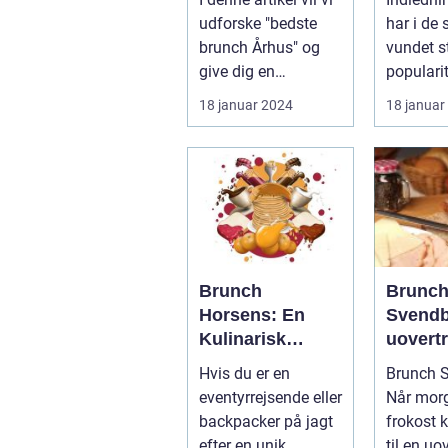
det bedste fra
eventy
udforske "bedste
har i de 
morgenmad og
og bac
brunch Århus" og
vundet s
frokost i én
give dig en
populari
måltid
dybdegående
over, og
18 januar 2024
18 januar
præsentation af
har ikke 
den...
Brunch
Brunc
Horsens: En
Svendb
Kulinarisk
uovertr
Oplevelse i Det
oplevel
Hvis du er en
Brunch S
Centrale Jylland
eventy
eventyrrejsende eller
Når mor
og bac
backpacker på jagt
frokost 
efter en unik
til en uo