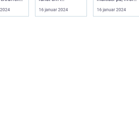
levelse
Danmark, og
det bedste fra både
 2024
16 januar 2024
16 januar 2024
..
Kolding er ingen
morgen...
und...