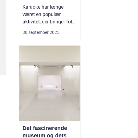
festoplevelse
Karaoke har længe
været en populær
aktivitet, der bringer folk
sammen gennem sang
30 september 2025
og musik. Det er ikke kun
et underholdende
indslag til festen, men
også en aktivitet, der kan
skabe minder og styrke
båndene mellem
venner...
Det fascinerende
museum og dets