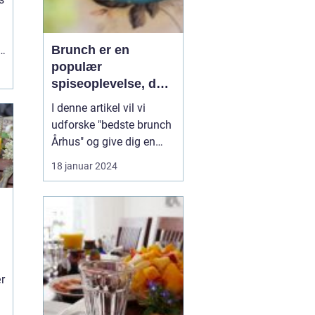
Brunch er en
populær
spiseoplevelse, der
kombinerer det
I denne artikel vil vi
bedste fra
udforske "bedste brunch
morgenmad og
Århus" og give dig en
frokost i én måltid
dybdegående
18 januar 2024
præsentation af denne
gastronomiske
oplevelse, der vil gøre
enhver eventyrrejsende
og backpacker ivrig efter
at udforske Århus'
brunchscene. "Bedste
r
brunch Århus" er et...