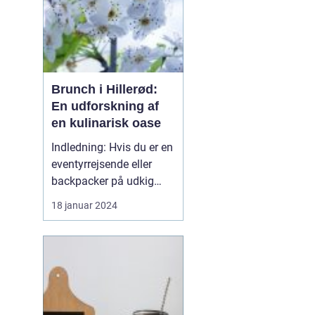
Brunch i Hillerød:
En udforskning af
en kulinarisk oase
Indledning: Hvis du er en
eventyrrejsende eller
backpacker på udkig
efter en uforglemmelig
18 januar 2024
gastronomisk oplevelse,
så er brunch i Hillerød et
must! Dette
charmerende byområde i
den smukke
Nordsjælland-region i