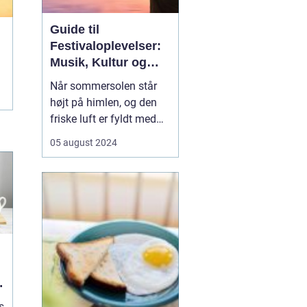
Guide til
Festivaloplevelser:
Musik, Kultur og
Fællesskab
Når sommersolen står
højt på himlen, og den
friske luft er fyldt med
forventningernes sus,
05 august 2024
ved vi, at festivaltiden er
over os. En festival er
ikke bare en begivenhed,
men en
sammensmeltning af
musik, kunst, kultur og
ikke mi...
s