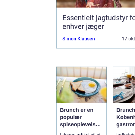
Essentielt jagtudstyr f
enhver jæger
Simon Klausen
17 ok
Brunch er en
Brunch
populær
Københ
spiseoplevelse,
gastro
der kombinerer
oplevel
I denne artikel vil vi
Indledni