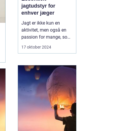
jagtudstyr for
enhver jæger
Jagt er ikke kun en
aktivitet, men også en
passion for mange, som
kræver det rette udstyr
17 oktober 2024
for at sikre en vellykket,
sikker og bæredygtig
oplevelse. Gennem tiden
har jagtudstyret udviklet
sig med teknologi og
innovation, hvilket giv...