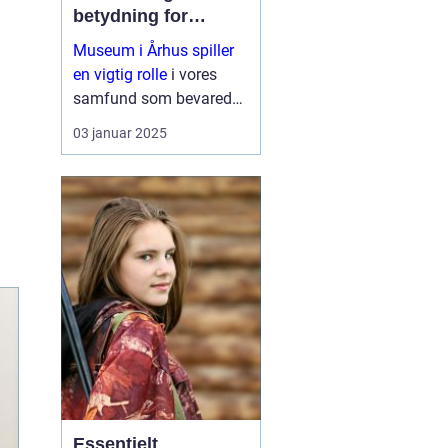
betydning for
samfundet
Museum i Århus spiller
en vigtig rolle
i vores
samfund som bevarede
skatte af kultur, historie
03 januar 2025
og natur. De fungerer
som formidlere af viden
og er brobyggere mellem
fortid...
Essentielt