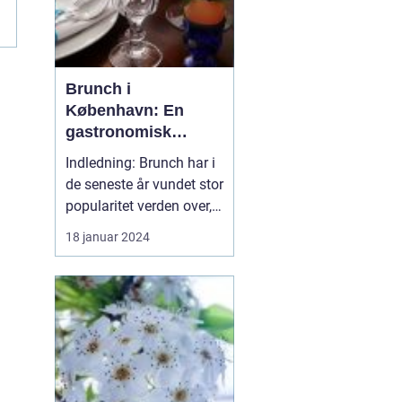
Brunch i
København: En
gastronomisk
oplevelse til
Indledning: Brunch har i
eventyrrejsende og
de seneste år vundet stor
backpackere
popularitet verden over,
og København har ikke
18 januar 2024
undladt at deltage i
denne madrevolution.
Med sin unikke
kombination af
morgenmad og frokost,
tilbyder brunch en
fantastisk mulighed for
at starte dagen...