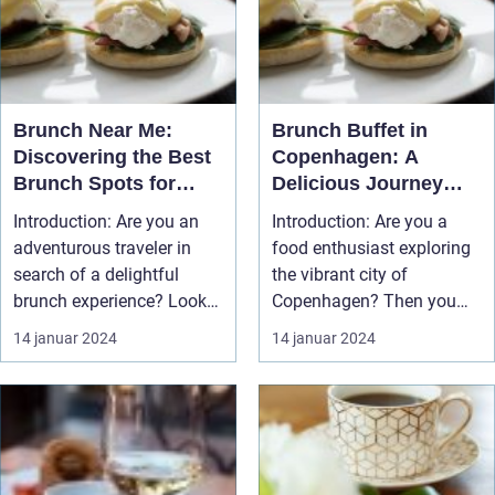
Brunch Near Me:
Brunch Buffet in
Discovering the Best
Copenhagen: A
Brunch Spots for
Delicious Journey
Adventurous
through Time
Introduction: Are you an
Introduction: Are you a
Travelers
adventurous traveler in
food enthusiast exploring
search of a delightful
the vibrant city of
brunch experience? Look
Copenhagen? Then you
no f...
must not ...
14 januar 2024
14 januar 2024