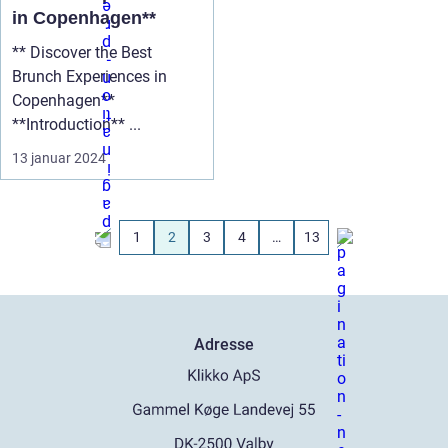
in Copenhagen**
** Discover the Best
Brunch Experiences in
Copenhagen**
**Introduction** ...
13 januar 2024
1
2
3
4
…
13
Adresse